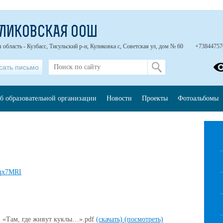
УЛИКОВСКАЯ ООШ
 область - Кузбасс, Тисульский р-н, Куликовка с, Советская ул, дом № 60
+73844757
сать письмо
б образовательной организации
Новости
Проекты
Фотоальбомы
Pqx7MRI
и «Там, где живут куклы…».pdf
(скачать)
(посмотреть)