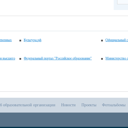
ственных
Культура.рф
Официальный с
 и высшего
Федеральный портал "Российское образование"
Министерство о
б образовательной организации
Новости
Проекты
Фотоальбомы