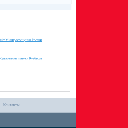
айт Минпросвещения России
бразования и науки Кузбасса
Контакты