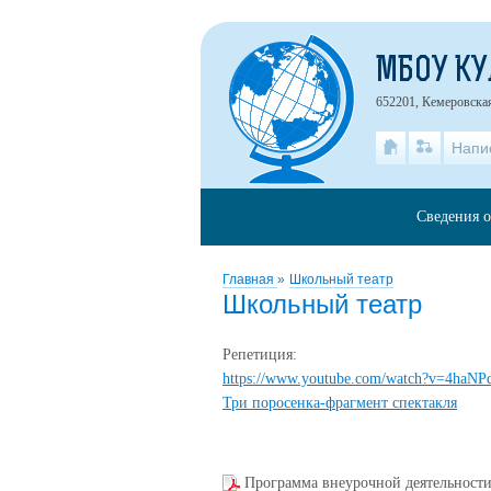
МБОУ К
652201, Кемеровская
Напи
Сведения о
Главная
»
Школьный театр
Школьный театр
Репетиция:
https://www.youtube.com/watch?v=4haN
Три поросенка-фрагмент спектакля
Программа внеурочной деятельност