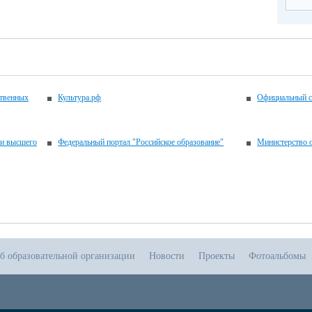
ственных
Культура.рф
Официальный с
 и высшего
Федеральный портал "Российское образование"
Министерство о
б образовательной организации
Новости
Проекты
Фотоальбомы