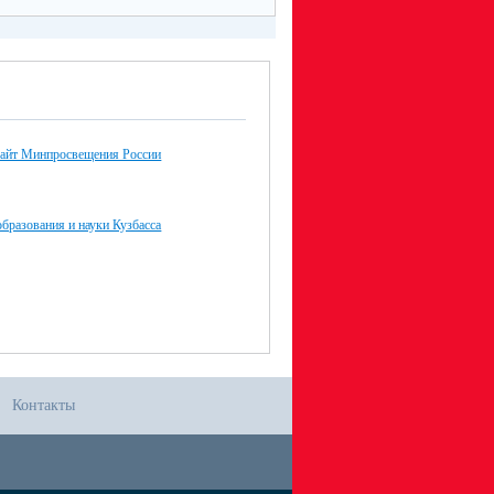
айт Минпросвещения России
бразования и науки Кузбасса
Контакты