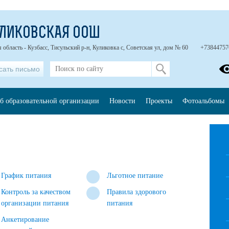
УЛИКОВСКАЯ ООШ
 область - Кузбасс, Тисульский р-н, Куликовка с, Советская ул, дом № 60
+73844757
сать письмо
б образовательной организации
Новости
Проекты
Фотоальбомы
График питания
Льготное питание
Контроль за качеством
Правила здорового
организации питания
питания
Анкетирование