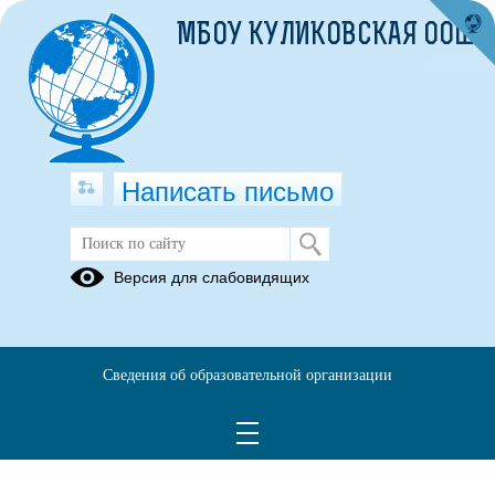
МБОУ КУЛИКОВСКАЯ ООШ
Написать письмо
Виктор Ермолюк
Версия для слабовидящих
Памяти Виктора Ермолюка:
https://youtu.be/0pBNvrB5hvI
Линейка памяти(50 лет):
https://youtu.be/J2pfkjk-phY
Сведения об образовательной организации
Линейка памяти(55 лет):
https://vk.com/id463173270?
z=video463173270_456239094%2Fb50ef79342e006b187%2Fpl_wall_4
63173270