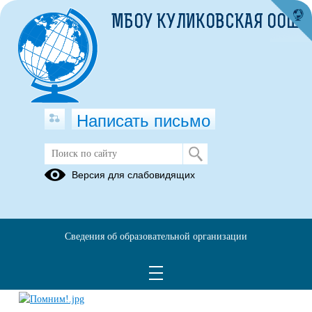
МБОУ КУЛИКОВСКАЯ ООШ
Написать письмо
Юрий Алатырцев
Версия для слабовидящих
Памяти Юрия
Алатырцева:
https://vk.com/video463173270_456239087
Урок памяти:
https://vk.com/video463173270_456239106
Сведения об образовательной организации