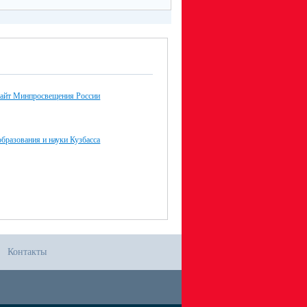
айт Минпросвещения России
бразования и науки Кузбасса
Контакты