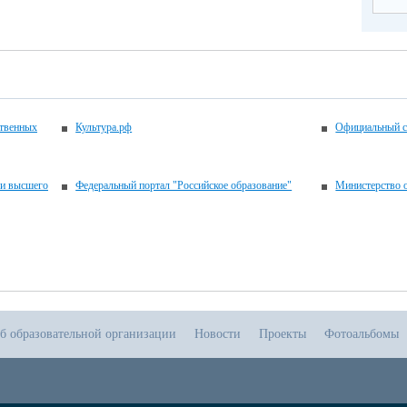
ственных
Культура.рф
Официальный с
 и высшего
Федеральный портал "Российское образование"
Министерство о
б образовательной организации
Новости
Проекты
Фотоальбомы