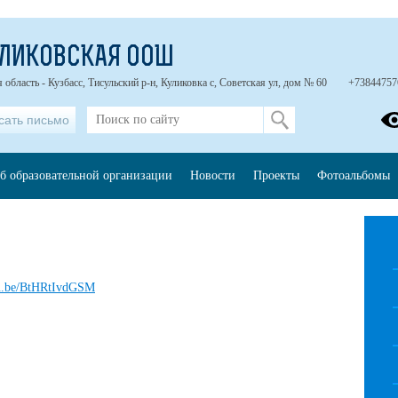
УЛИКОВСКАЯ ООШ
 область - Кузбасс, Тисульский р-н, Куликовка с, Советская ул, дом № 60
+73844757
сать письмо
б образовательной организации
Новости
Проекты
Фотоальбомы
tu.be/BtHRtIvdGSM