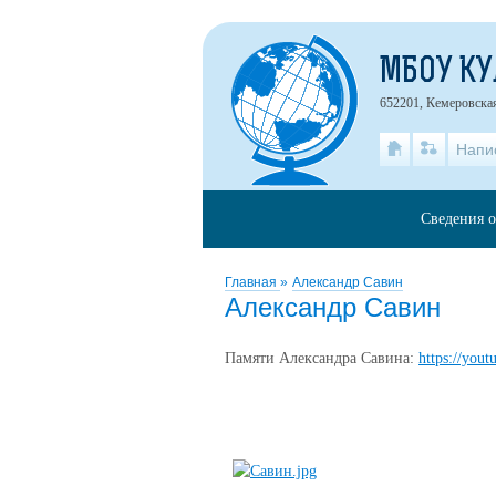
МБОУ К
652201, Кемеровская
Напи
Сведения о
Главная
»
Александр Савин
Александр Савин
Памяти Александра Савина:
https://you