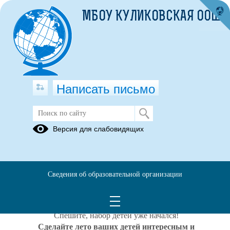
МБОУ КУЛИКОВСКАЯ ООШ
Написать письмо
ЛЕТНЯЯ ОЗДОРОВИТЕЛЬНАЯ
Версия для слабовидящих
КАМПАНИЯ
Уважаемые родители, бабушки и дедушки!
С 3
июня 2024
года на базе школы будет работать летний
Сведения об образовательной организации
оздоровительный лагерь «
Солнышко
».
В лагерь зачисляются дети с
6,5
до
15
лет включительно на
основании заявления родителей ребенка.
Спешите, набор детей уже начался!
Сделайте лето ваших детей интересным и