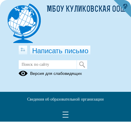
МБОУ КУЛИКОВСКАЯ ООШ
Написать письмо
Казанин Виктор Геннадьевич
Версия для слабовидящих
Видео эссе
10.10.2024
Сведения об образовательной организации
ссылка на видео-эссе:
https://disk.yandex.ru/i/Q5iWtN5Iep6ccg